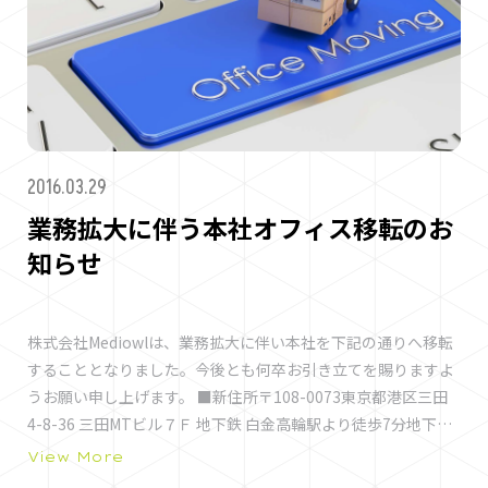
デザイン→コーディング→システムまですべて可能です。
◆Point3 クライアント提出資料も全て作成可能です。
◆Point4 エンドクライアントと直接のやりとりも可能です。
◆Point5 社内キャパ不足によるデザインやコーディングの部分
的なご依頼も可能です。 ----------------------------------------
-------------------------------------------- ★広告代理店様、印
2016.03.29
刷会社様の場合 Webサイトの企画書制作から納品後の運用ま
で、SEOやIT分野の最新技術、ソリューション・ノウハウでプ
業務拡大に伴う本社オフィス移転のお
ロジェクトをサポートいたします。 ★デザイン会社様の場合 作
知らせ
成頂いたデザイン（PSDやAI）を当社にてWebサイトにコーデ
ィングいたします。サーバー構築やドメインまで完全にバック
アップする事が可能です。 ★Web制作会社様の場合 プログラム
株式会社Mediowlは、業務拡大に伴い本社を下記の通りへ移転
開発なら技術力、大規模サイトならマンパワーでプロジェクト
することとなりました。今後とも何卒お引き立てを賜りますよ
をサポートいたします。 既受注サイト制作案件、コンペ案件、
うお願い申し上げます。 ■新住所〒108-0073東京都港区三田
システム開発案件をお持ちの広告代理店様、印刷会社様、制作
4-8-36 三田MTビル７Ｆ 地下鉄 白金高輪駅より徒歩7分地下鉄
会社様、システム会社様は是非弊社にお声がけ下さい。 お問い
泉岳寺駅より徒歩9分
View More
合わせはコチラ