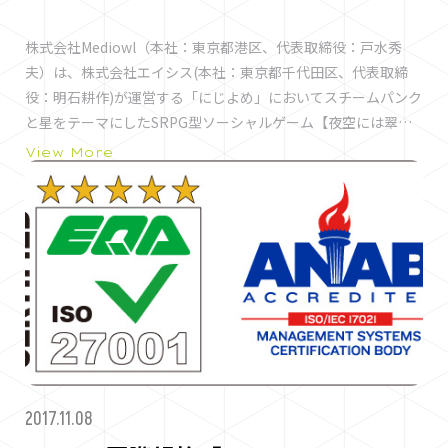
作体験ができます。また、AI機能を搭載し、面倒な操作はAIに
株式会社Mediowl（本社：東京都港区、代表取締役：戸水秀
任せるオートモードを実装しております。じっくり遊びたい人
夫）は、株式会社エイシス(本社：東京都千代田区、代表取締
向けにマニュアル操作モード、サクサク進めたい人向けのオー
役：明石耕作)が運営する「にじよめ」においてスチームパンク
トモード双方の遊び方が選べるソーシャルゲームとなっており
と星をテーマにしたSRPG型ソーシャルゲーム【夜空には翠星
ます。 ストーリー 星霊との絆を紡ぐスターライトストーリー。
が瞬く。】の配信を開始しました。 夜空には翠星が瞬く。とは
星の美少女達が操るロボ（アーク）を指揮して勝利を導き星の
View More
ソーシャルゲームに、バトルに戦略性の高いシミュレーション
加護をその手に運命を切り開く。 アルテミシア王国、天文
RPGの要素を融合し、新たな操作体験ができます。また、AI機
台……あなたはアーク隊の隊長となり、多くの星霊の美少女た
能を搭載し、面倒な操作はAIに任せるオートモードを実装して
ちと絆を深めながらストーリーを進めていきます。 星の光を失
おります。じっくり遊びたい人向けにマニュアル操作モード、
った敵《墜ちた星たち》を夜空へ還すべく、星霊たちの操るア
サクサク進めたい人向けのオートモード双方の遊び方が選べる
ーク隊を武器に戦場を駆け巡れ！ 画面イメージ メインページ
ソーシャルゲームとなっております。 ストーリー 星霊との絆を
キャンペーン情報など盛りだくさんのメインページ。 会話 可愛
紡ぐスターライトストーリー。星の美少女達が操るロボ（アー
いキャラクター同士が盛り上げるストーリーを楽しもう！ 編成
ク）を指揮して勝利を導き星の加護をその手に運命を切り開
画面 武器やパイロットを組み替えることで遊び方は無限大！ 工
く。 アルテミシア王国、天文台……あなたはアーク隊の隊長と
房 工房で新たな武器などの装備を開発！新たな装備で戦局を有
なり、多くの星霊の美少女たちと絆を深めながらストーリーを
利にしよう。 バトル シミュレーションRPG型バトル。マニュア
2017.11.08
進めていきます。 星の光を失った敵《墜ちた星たち》を夜空へ
ル操作とAIを利用したワンプッシュオートモードでサクサク進
還すべく、星霊たちの操るアーク隊を武器に戦場を駆け巡れ！