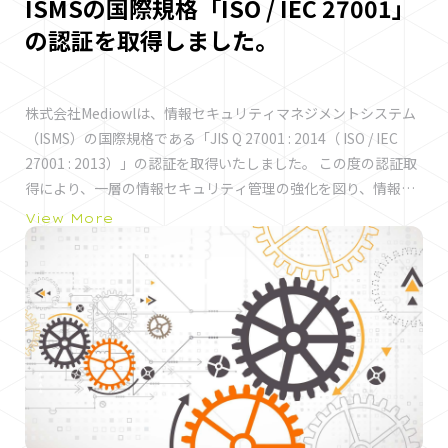
ISMSの国際規格「ISO / IEC 27001」
めよう！ 遊び方と情報 にじよめ登録ページ：
画面イメージ メインページ キャンペーン情報など盛りだくさん
http://www.nijiyome.com/game/sorahoshi公式twitterアカ
の認証を取得しました。
のメインページ。 会話 可愛いキャラクター同士が盛り上げるス
ウント：https://twitter.com/m_sorahoshi ■ゲームタイト
トーリーを楽しもう！ 編成画面 武器やパイロットを組み替える
ル：夜空には翠星が瞬く。■ジャンル：シミュレーションRPG
ことで遊び方は無限大！ 工房 工房で新たな武器などの装備を開
型ソーシャルゲーム■ゲームメーカー：株式会社Mediowl■対
株式会社Mediowlは、情報セキュリティマネジメントシステム
発！新たな装備で戦局を有利にしよう。 バトル シミュレーショ
応端末：PCブラウザ■利用料金：アイテム課金制■コピーライ
（ISMS）の国際規格である「JIS Q 27001 : 2014（ ISO / IEC
ンRPG型バトル。マニュアル操作とAIを利用したワンプッシュ
ト：(C)Mediowl inc. 本件に対するお問い合わせ先 株式会社
27001 : 2013）」の認証を取得いたしました。 この度の認証取
オートモードでサクサク進めよう！ 遊び方と情報 にじよめ登録
Mediowl 担当：吉澤メールアドレス：
得により、一層の情報セキュリティ管理の強化を図り、情報資
ページ：http://www.nijiyome.com/game/sorahoshi公式
yoshi@mediowl.co.jpTEL：03-3452-8206 FAX：03-3452-
産を正確かつ安全に取り扱い、 お客様の信頼を一層高めること
View More
twitterアカウント：https://twitter.com/m_sorahoshi ■ゲ
8206
ができるよう取り組んでまいります。
ームタイトル：夜空には翠星が瞬く。■ジャンル：シミュレー
ションRPG型ソーシャルゲーム■ゲームメーカー：株式会社
Mediowl■対応端末：PCブラウザ■利用料金：アイテム課金制
■コピーライト：(C)Mediowl inc. 本件に対するお問い合わせ先
株式会社Mediowl 担当：吉澤メールアドレス：
yoshi@mediowl.co.jpTEL：03-3452-8206 FAX：03-3452-
8206