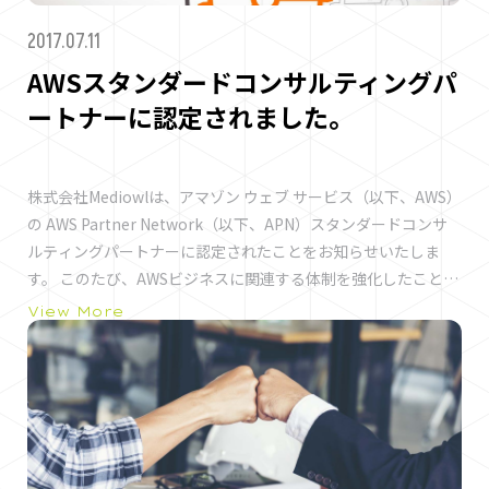
2017.07.11
AWSスタンダードコンサルティングパ
ートナーに認定されました。
株式会社Mediowlは、アマゾン ウェブ サービス（以下、AWS）
の AWS Partner Network（以下、APN）スタンダードコンサ
ルティングパートナーに認定されたことをお知らせいたしま
す。 このたび、AWSビジネスに関連する体制を強化したことに
より、これまで以上に、お客様のニーズに適したWebアプリや
View More
スマートフォンアプリ・の企画・開発、インフラ構築、アプリ
ケーション保守を含めたトータルサービスが可能となりまし
た。 今後も、AWSを効率的に利用し、より一層お客様にご活用
いただけるサービスを提供してまいります。 ■APNコンサルテ
ィングパートナーとはAWSに関する営業・技術体制があり、
AWS 上でのワークロードとアプリケーションの設計、開発、構