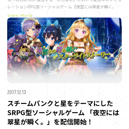
レーションRPG型ソーシャルゲーム【夜空には翠星が瞬く。】
が、スマートフォン＆タブレットのブラウザに対応しました。
View More
今まではPCブラウザのみを対応としておりましたが、マルチデ
バイス対応を実現して欲しいという多数のご要望を受け、スマ
ートフォンやタブレットなどのブラウザでも快適に動作する環
境を構築し、本日より配信を開始いたしました。 対応OSおよ
びブラウザは以下となります。 Windows ・Windows7 / 8.1 /
10 ・Google Chrome最新版 ※IE, Edgeは非対応 Mac ・Mac
OS X v10.12 以降 ・Google Chrome最新版 / Safari最新版
Android （新対応） ・Android 4.4 以降 ・Google Chrome
画面を横向きにしてご利用ください。 iOS （新対応） ・
iPhone7以降、iOS 10以降 ・Mobile Safari, Google Chrome
2017.12.13
画面を横向きにしてご利用ください。iOS 10以下の場合、
Safariの設定で「Cookieをブロック」を「常に許可」にしてか
スチームパンクと星をテーマにした
らご利用ください。iOS 11以降の場合、Safariの設定で「サイ
SRPG型ソーシャルゲーム 「夜空には
ト越えトラッキングを防ぐ」をOFFにしてからご利用くださ
翠星が瞬く。」を配信開始！
い。 夜空には翠星が瞬く。とは ソーシャルゲームに、バトルに
戦略性の高いシミュレーションRPGの要素を融合し、新たな操