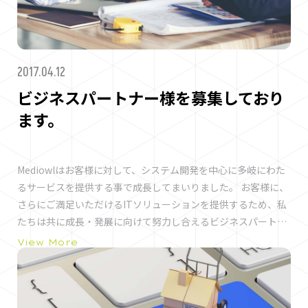
築、移行、および管理を支援するプロフェッショナルサービス
企業です。 お問い合わせはコチラ
2017.04.12
ビジネスパートナー様を募集しており
ます。
Mediowlはお客様に対して、システム開発を中心に多岐にわた
るサービスを提供する事で成長してまいりました。 お客様に、
さらにご満足いただけるITソリューションを提供するため、私
たちは共に成長・発展に向けて努力し合えるビジネスパートナ
ー様を積極的に募集しております。 ----------------------------
View More
-------------------------------------------------------- ◆Point1
企画設計から可能です。 企画提案者、デザイナー、サーバサイ
ドエンジニア、Webエンジニアが社内におり、案件に合わせ
て、要件設計から、全て請け負うことが可能です。 ◆Point2