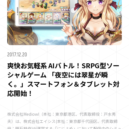
2017.12.20
爽快お気軽系 AIバトル！SRPG型ソー
シャルゲーム 「夜空には翠星が瞬
く。」スマートフォン＆タブレット対
応開始！
株式会社Mediowl（本社：東京都港区、代表取締役：戸水秀
夫）は、株式会社エイシス(本社：東京都千代田区、代表取締
役：明石耕作)が運営する「にじよめ」において配信中のシミュ