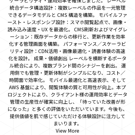
ケーラビリティ・運用効率を確保しました。 レーベル
統合データ構造設計：複数レーベルの作品を一元管理
できるデータモデルと CMS 構造を構築。 モバイルファ
ースト・レスポンシブ設計：スマホ閲覧起点で、画像・
読み込み速度・UX を最適化。 CMS刷新およびマイグレ
ーション：既存データからの移行と、更新作業を効率
化する管理画面を構築。 パフォーマンス／スケーラビ
リティ設計：CDN活用・画像最適化・読書体験の高速
化を設計。 成果・価値創出 レーベルを横断するポータ
ル統合により、複数ブランド間のシナジーを創出。 運
用側でも管理・更新体制がシンプルになり、コスト／
時間面で効率化。 モバイル最適化と高速表示、そして
AWS 基盤により、閲覧体験の質と可用性が向上。本プ
ロジェクトにより、クライアント様の運用効率とデータ
管理の生産性が確実に向上し、「待っていた改善が形
になった」と多くの評価をいただいています。今後も、
提供価値を肌で感じていただける体験設計に注力して
まいります。
View More