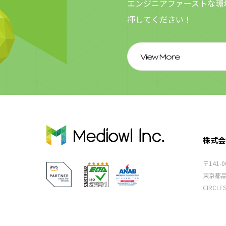
エンジニアファーストな環
ンとなりました。今後もAWSの技術を効率的に活用し
た、より品質の高いサービスをお客様に提供してまいり
揮してください！
ます。
View More
株式会社
〒141-0
東京都品
CIRCLE