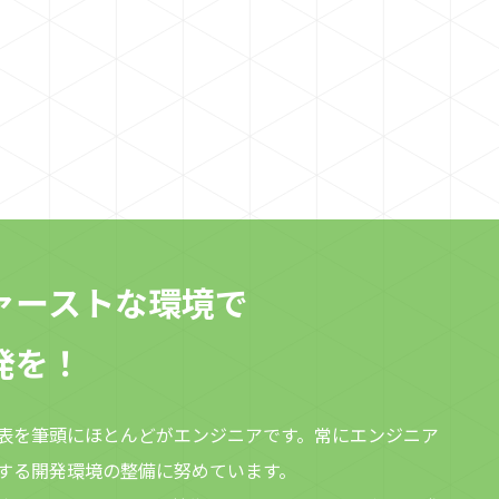
Image Maker」をリリースいたしました。 SNSでWebサ
イトがシェアされた際に表示されるOGP画像を、テキス
ト入力のみで自動生成できるWebサービス 「OGP Image
Maker」 は、テキストを入力するだけで、わずか10秒で
オリジナルのOGP画像を作成・設定できます。 作成した
画像は、専用URLをコピーしてHTMLに埋め込むだけで
すぐにご利用いただけます。 OGP Image Maker 公式サ
イトhttps://ogp-image-maker.com/ OGP Image
Makerの3つの特徴 最短10秒！テキスト入力だけで画像
が完成画像編集ソフトは不要です。ブラウザ上でテキス
トを入力するだけで作成できます。 デザインのカスタマ
ァーストな環境で
イズも簡単豊富なベーステーマ（テンプレート）に加
え、文字の色やサイズも自由に調整可能。見た目にも美
発を！
しいOGP画像に仕上がります。 【強力機能】URLから自
動生成！動的画像生成に対応URLの末尾にテキストを付
与するだけで、そのテキストがそのまま画像に埋め込ま
表を筆頭にほとんどがエンジニアです。常にエンジニア
れます。ニュースサイトやブログなど、ページごとに異
する開発環境の整備に努めています。
なる記事タイトルをOGP画像に自動生成したい場合に最