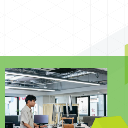
振り返りや、新年度に向けた目標・展望が共有されまし
た。 今後の成長戦略や企業としての使命について語られ
る中、社員一人ひとりが真剣な表情で耳を傾け、自らの
役割と会社の未来を改めて見つめ直す時間となりまし
A
た。組織としての結束がより一層強まったと感じられま
した。 続く社員表彰では、プロジェクトに大きく貢献し
イ
たメンバーが壇上に呼ばれ、会場全体が温かい拍手に包
まれました。 ■ 後半：決起会 後半の決起会では、食事や
ぜひ
お酒を楽しみながら、笑顔あふれる賑やかな時間が広が
h
りました。 チーム対抗クイズ大会では白熱した戦いが繰
り広げられ、豪華景品を懸けたビンゴ大会では歓声とた
め息が交錯。ビッグナンバー投票では思わず笑いが起こ
る場面もあり、部署や役職を越えて交流が深まりまし
た。 普段は異なるプロジェクトで働くメンバ
ー同士も、この日ばかりはフラットに語り合い、互いの
健闘を称え合う姿があちこちで見られ、Mediowlらしい
温かく活気ある社風がそのまま表れていました。 最高
のチームで、最高のスタートを切ることができたことを