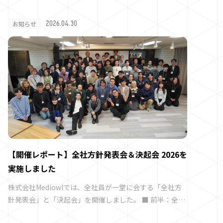
2026.04.30
お知らせ
【開催レポート】全社方針発表会＆決起会 2026を
実施しました
株式会社Mediowlでは、全社員が一堂に会する「全社方
こ
針発表会」と「決起会」を開催しました。 ■ 前半：全社
の
方針発表会 前半の方針発表では、各役員より2025年度の
La