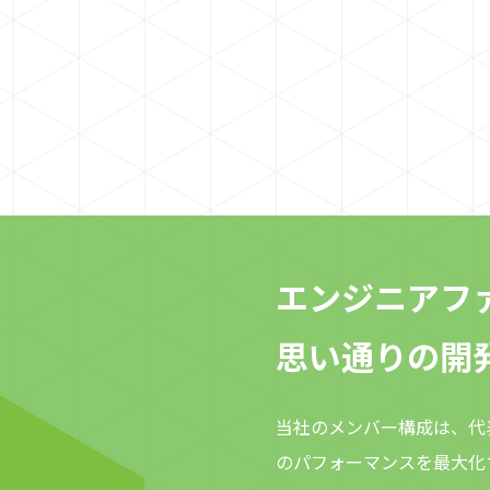
介、長尾 拓弥の2名が「2026 Japan AWS All
Certifications Engineers」に選出・受賞されました。
■「Japan AWS All Certifications Engineers」とはAWS
Partner Network (APN) に参加している会社に所属し、
「AWS 認定資格を全て保持している」AWS エンジニアの
皆様を対象にした表彰プログラムです。 ・概要につきま
しては、以下をご覧ください。
https://aws.amazon.com/jp/blogs/psa/2026-japan-
all-aws-certifications-engineers-criteria/ ・発表の詳
細につきましては、以下をご覧ください。
https://aws.amazon.com/jp/blogs/psa/2026-japan-
エンジニアフ
all-aws-certifications-engineers/ ■ 弊社の取り組みに
ついて 株式会社Mediowlでは、各種AWS認定資格の取得
思い通りの開
およびそれに向けた学習を全てのエンジニアに対して奨
励しており、多くのスタッフが自主的に学習会を開催し
たり、認定取得時にはお互いに褒め称え合うなど、日々
当社のメンバー構成は、代
切磋琢磨しております。 今回の選出は、受賞した2名だけ
のパフォーマンスを最大化
ではなく、スタッフ一同にとっても大きなモチベーショ