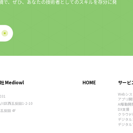
境で、ぜひ、あなたの技術者としてのスキルを存分に発
適です。 主な活用シーン ・記事ごとにOGP画像を出し分
けたいニュースサイト・ブログ運営者・キャンペーンLP
やイベント告知ページでのシェア促進・SNS投稿用バナ
ーの量産が必要なマーケティング部門・社内告知・ナレ
ッジ共有ページのサムネイル作成 OGP Image Maker 公
式サイトhttps://ogp-image-maker.com/ 今後はテンプ
レートの拡充、画像生成APIの提供、ブランド単位でのデ
ザイン管理機能などを順次追加し、Web運営者の生産性
向上を支援してまいります。
 Mediowl
HOME
サービ
Webシ
031
アプリ開
川区西五反田1-2-10
AI駆動開
DX支援
S五反田 4F
クラウド
デジタル
デジタル