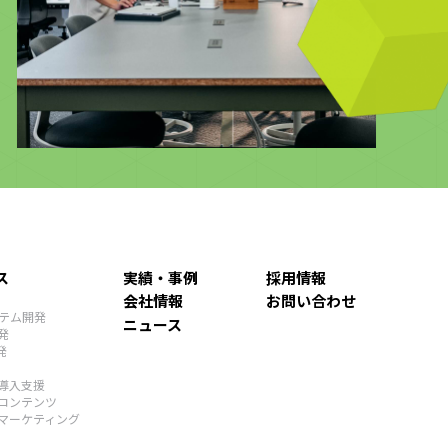
心から嬉しく思います。この強い結束力を武器に、変化
を恐れず、これからも新たな挑戦を続けてまいります。
今後ともMediowlをよろしくお願いいたします。
ス
実績・事例
採用情報
会社情報
お問い合わせ
ステム開発
ニュース
発
発
導入支援
コンテンツ
マーケティング