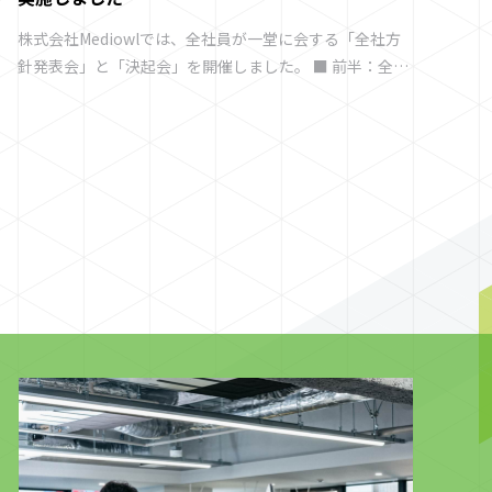
株式会社Mediowlでは、全社員が一堂に会する「全社方
こ
針発表会」と「決起会」を開催しました。 ■ 前半：全社
の
方針発表会 前半の方針発表では、各役員より2025年度の
La
振り返りや、新年度に向けた目標・展望が共有されまし
た。 今後の成長戦略や企業としての使命について語られ
る中、社員一人ひとりが真剣な表情で耳を傾け、自らの
役割と会社の未来を改めて見つめ直す時間となりまし
A
た。組織としての結束がより一層強まったと感じられま
した。 続く社員表彰では、プロジェクトに大きく貢献し
イ
たメンバーが壇上に呼ばれ、会場全体が温かい拍手に包
まれました。 ■ 後半：決起会 後半の決起会では、食事や
ぜひ
お酒を楽しみながら、笑顔あふれる賑やかな時間が広が
h
りました。 チーム対抗クイズ大会では白熱した戦いが繰
り広げられ、豪華景品を懸けたビンゴ大会では歓声とた
め息が交錯。ビッグナンバー投票では思わず笑いが起こ
る場面もあり、部署や役職を越えて交流が深まりまし
た。 普段は異なるプロジェクトで働くメンバ