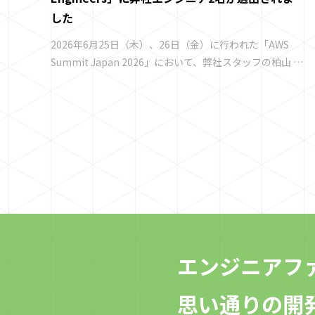
した
2026年6月25日（木）、26日（金）に行われた「AWS
Summit Japan 2026」において、弊社スタッフの柏山 大
介、長尾 拓弥の2名が「2026 Japan AWS All
Certifications Engineers」に選出・受賞されました。
■「Japan AWS All Certifications Engineers」とはAWS
Partner Network (APN) に参加している会社に所属し、
「AWS 認定資格を全て保持している」AWS エンジニアの
皆様を対象にした表彰プログラムです。 ・概要につきま
しては、以下をご覧ください。
https://aws.amazon.com/jp/blogs/psa/2026-japan-
all-aws-certifications-engineers-criteria/ ・発表の詳
細につきましては、以下をご覧ください。
https://aws.amazon.com/jp/blogs/psa/2026-japan-
エンジニアフ
all-aws-certifications-engineers/ ■ 弊社の取り組みに
ついて 株式会社Mediowlでは、各種AWS認定資格の取得
思い通りの開
およびそれに向けた学習を全てのエンジニアに対して奨