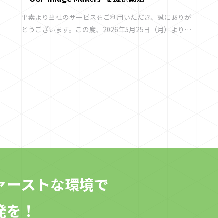
平素より当社のサービスをご利用いただき、誠にありが
とうございます。この度、2026年5月25日（月）より、
誰でも簡単にOGP画像を作成できる新サービス「OGP
Image Maker」をリリースいたしました。 SNSでWebサ
イトがシェアされた際に表示されるOGP画像を、テキス
ト入力のみで自動生成できるWebサービス 「OGP Image
Maker」 は、テキストを入力するだけで、わずか10秒で
オリジナルのOGP画像を作成・設定できます。 作成した
画像は、専用URLをコピーしてHTMLに埋め込むだけで
すぐにご利用いただけます。 OGP Image Maker 公式サ
イトhttps://ogp-image-maker.com/ OGP Image
Makerの3つの特徴 最短10秒！テキスト入力だけで画像
が完成画像編集ソフトは不要です。ブラウザ上でテキス
トを入力するだけで作成できます。 デザインのカスタマ
ァーストな環境で
イズも簡単豊富なベーステーマ（テンプレート）に加
え、文字の色やサイズも自由に調整可能。見た目にも美
発を！
しいOGP画像に仕上がります。 【強力機能】URLから自